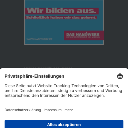
Mobiler Beschriftungs-Service
Ossecker Str. 179
95030 Hof/Saale
Telefon: +49 (9281) 144 713
Telefax: +49 (9281) 144 714
E-Mail: info [at] mbs-beschriftung.de
Öffnungszeiten: Mo.-Fr. 8.30 - 16.45 Uhr