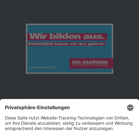
Mobiler Beschriftungs-Service
Ossecker Str. 179
95030 Hof/Saale
Telefon: +49 (9281) 144 713
Telefax: +49 (9281) 144 714
E-Mail: info [at] mbs-beschriftung.de