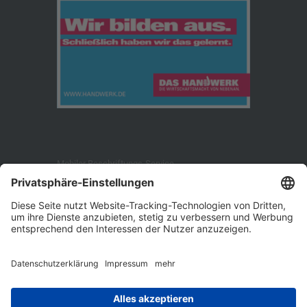
Mobiler Beschriftungs-Service
Ossecker Str. 179
95030 Hof/Saale
Telefon: +49 (9281) 144 713
Telefax: +49 (9281) 144 714
E-Mail: info [at] mbs-beschriftung.de
Öffnungszeiten: Mo.-Fr. 8.30 - 16.45 Uhr